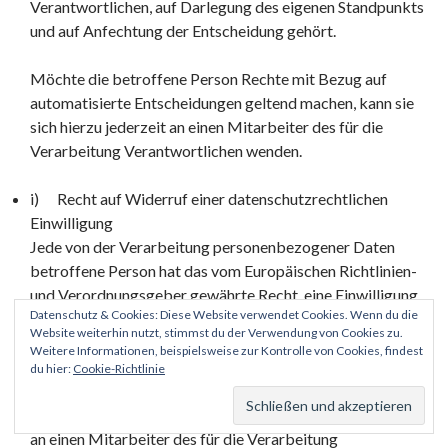
Verantwortlichen, auf Darlegung des eigenen Standpunkts
und auf Anfechtung der Entscheidung gehört.
Möchte die betroffene Person Rechte mit Bezug auf
automatisierte Entscheidungen geltend machen, kann sie
sich hierzu jederzeit an einen Mitarbeiter des für die
Verarbeitung Verantwortlichen wenden.
i) Recht auf Widerruf einer datenschutzrechtlichen
Einwilligung
Jede von der Verarbeitung personenbezogener Daten
betroffene Person hat das vom Europäischen Richtlinien-
und Verordnungsgeber gewährte Recht, eine Einwilligung
Datenschutz & Cookies: Diese Website verwendet Cookies. Wenn du die
zur Verarbeitung personenbezogener Daten jederzeit zu
Website weiterhin nutzt, stimmst du der Verwendung von Cookies zu.
widerrufen.
Weitere Informationen, beispielsweise zur Kontrolle von Cookies, findest
du hier:
Cookie-Richtlinie
Möchte die betroffene Person ihr Recht auf Widerruf einer
Einwilligung geltend machen, kann sie sich hierzu jederzeit
an einen Mitarbeiter des für die Verarbeitung